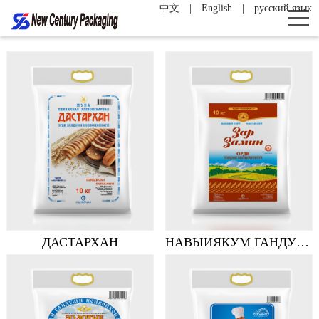
中文
|
English
|
русский язык
ДАСТАРХАН
НАВЫИЯКУМ ГАНДУМИНонвойхона